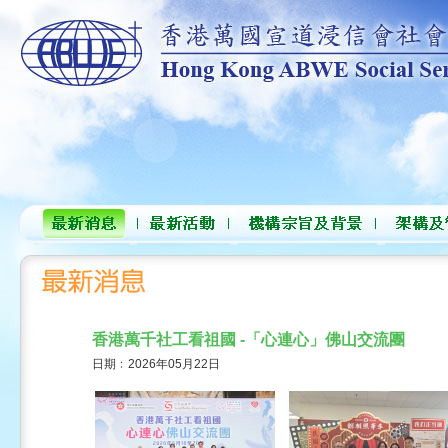
香港萬千社工看祖國 -「心連心」佛山交流團
日期﹕2026年05月22日