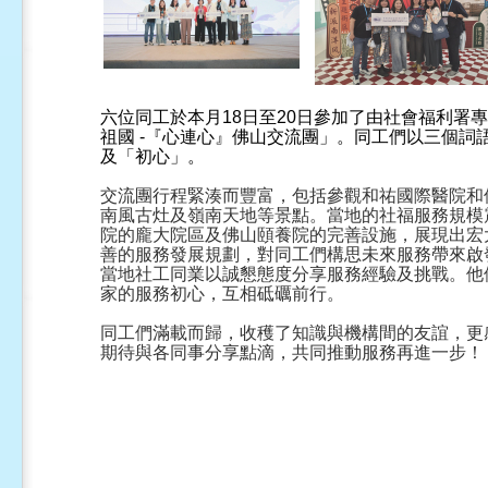
六位同工於本月18日至20日參加了由社會福利署
祖國 -『心連心』佛山交流團」。同工們以三個詞
及「初心」。
交流團行程緊湊而豐富，包括參觀和祐國際醫院和
南風古灶及嶺南天地等景點。當地的社福服務規模
院的龐大院區及佛山頤養院的完善設施，展現出宏
善的服務發展規劃，對同工們構思未來服務帶來啟
當地社工同業以誠懇態度分享服務經驗及挑戰。他
家的服務初心，互相砥礪前行。
同工們滿載而歸，收穫了知識與機構間的友誼，更
期待與各同事分享點滴，共同推動服務再進一步！