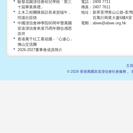
駿發花園浸信會幼兒學校「第三
電話：2409 7711
十屆畢業典禮」
傳真：2407 7611
土木工程團隊探訪長者賀端午，
地址：新界荃灣青山公路-荃灣段
同溫社區情
百萬行商業大廈6樓A室
中國浸信會神學院60周年暨萬國
電郵：
abwe@abwe.org.hk
宣道浸信會來港75周年聯合感恩
崇拜
香港萬千社工看祖國 -「心連心」
佛山交流團
2026-2027董事會成員簡介
主
© 2026 香港萬國宣道浸信會社會服務 。