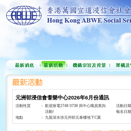
元洲邨浸信會耆樂中心2026年6月份通訊
活動性質
：
歡迎致電2748 0738 與中心職員查詢
活動日
活動!
報名日
地點
：
九龍深水埗元州邨元泰樓地下C翼